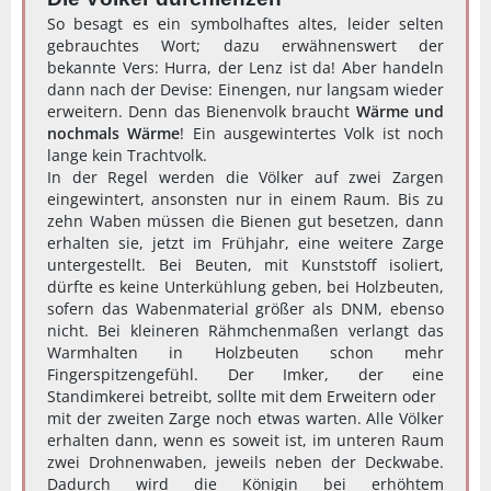
So besagt es ein symbolhaftes altes, leider selten
gebrauchtes Wort; dazu erwähnenswert der
bekannte Vers: Hurra, der Lenz ist da! Aber handeln
dann nach der Devise: Einengen, nur langsam wieder
erweitern. Denn das Bienenvolk braucht
Wärme und
nochmals Wärme
! Ein ausgewintertes Volk ist noch
lange kein Trachtvolk.
In der Regel werden die Völker auf zwei Zargen
eingewintert, ansonsten nur in einem Raum. Bis zu
zehn Waben müssen die Bienen gut besetzen, dann
erhalten sie, jetzt im Frühjahr, eine weitere Zarge
untergestellt. Bei Beuten, mit Kunststoff isoliert,
dürfte es keine Unterkühlung geben, bei Holzbeuten,
sofern das Wabenmaterial größer als DNM, ebenso
nicht. Bei kleineren Rähmchenmaßen verlangt das
Warmhalten in Holzbeuten schon mehr
Fingerspitzengefühl. Der Imker, der eine
Standimkerei betreibt, sollte mit dem Erweitern oder
mit der zweiten Zarge noch etwas warten. Alle Völker
erhalten dann, wenn es soweit ist, im unteren Raum
zwei Drohnenwaben, jeweils neben der Deckwabe.
Dadurch wird die Königin bei erhöhtem