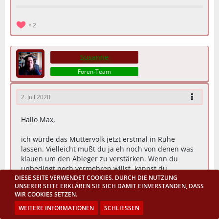
2
Susanne
Foren-Team
2. Juli 2020
Hallo Max,
ich würde das Muttervolk jetzt erstmal in Ruhe
lassen. Vielleicht mußt du ja eh noch von denen was
klauen um den Ableger zu verstärken. Wenn du
unbedingt noch vermehren willst, kannst du
probieren nach der Ernte mit den Flugbienen des
DIESE SEITE VERWENDET COOKIES. DURCH DIE NUTZUNG
UNSERER SEITE ERKLÄREN SIE SICH DAMIT EINVERSTANDEN, DASS
Altvolkes und einer neuen Königin einen Flugling zu
WIR COOKIES SETZEN.
machen. Aber ich würde dir raten, halte doch lieber
erstmal die Füße still. Wenn du auch eigentlich keine
WEITERE INFORMATIONEN
SCHLIESSEN
Kiste mehr frei hast, ist das echt ein Gemurkse. Wenn