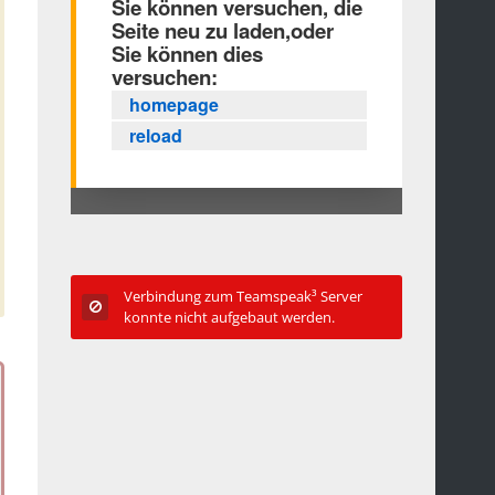
Verbindung zum Teamspeak³ Server
konnte nicht aufgebaut werden.