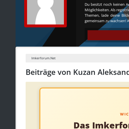
Du besitzt noch keinen A
Möglichkeiten. Als regist
Themen, lade deine Bilde
gemeinsam zu wachsen! Al
Imkerforum.Net
Beiträge von Kuzan Aleksan
WIC
Das Imkerfo