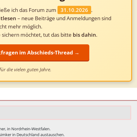
ließe ich das Forum zum
31.10.2026
.
tlesen
– neue Beiträge und Anmeldungen sind
cht mehr möglich.
 sichern möchtet, tut das bitte
bis dahin
.
ckfragen im Abschieds-Thread →
ür die vielen guten Jahre.
emer, in Nordrhein-Westfalen.
ufsimker in Deutschland austauschen.