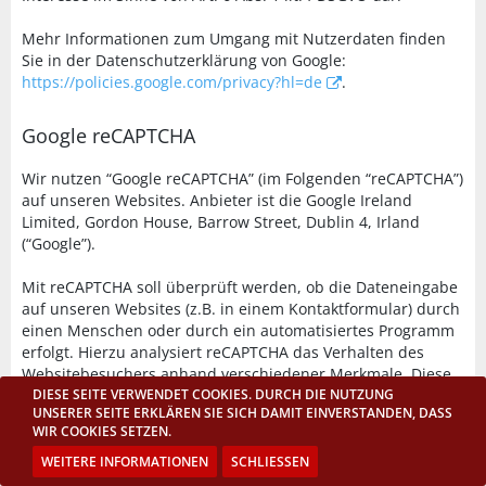
Mehr Informationen zum Umgang mit Nutzerdaten finden
Sie in der Datenschutzerklärung von Google:
https://policies.google.com/privacy?hl=de
.
Google reCAPTCHA
Wir nutzen “Google reCAPTCHA” (im Folgenden “reCAPTCHA”)
auf unseren Websites. Anbieter ist die Google Ireland
Limited, Gordon House, Barrow Street, Dublin 4, Irland
(“Google”).
Mit reCAPTCHA soll überprüft werden, ob die Dateneingabe
auf unseren Websites (z.B. in einem Kontaktformular) durch
einen Menschen oder durch ein automatisiertes Programm
erfolgt. Hierzu analysiert reCAPTCHA das Verhalten des
Websitebesuchers anhand verschiedener Merkmale. Diese
Analyse beginnt automatisch, sobald der Websitebesucher
DIESE SEITE VERWENDET COOKIES. DURCH DIE NUTZUNG
UNSERER SEITE ERKLÄREN SIE SICH DAMIT EINVERSTANDEN, DASS
die Website betritt. Zur Analyse wertet reCAPTCHA
WIR COOKIES SETZEN.
verschiedene Informationen aus (z.B. IP-Adresse,
Verweildauer des Websitebesuchers auf der Website oder
WEITERE INFORMATIONEN
SCHLIESSEN
vom Nutzer getätigte Mausbewegungen). Die bei der