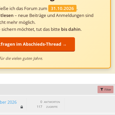
ließe ich das Forum zum
31.10.2026
.
tlesen
– neue Beiträge und Anmeldungen sind
cht mehr möglich.
 sichern möchtet, tut das bitte
bis dahin
.
ckfragen im Abschieds-Thread →
ür die vielen guten Jahre.
Filter
ober 2026
0
ANTWORTEN
117
ZUGRIFFE