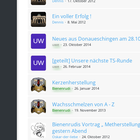
Dennis
17. Oktober 2012
Ein voller Erfolg !
Dennis
8. Mai 2012
Neues aus Donaueschingen am 28.10
uwe
23. Oktober 2014
[geteilt] Unsere nächste TS-Runde
uwe
26. Februar 2014
Kerzenherstellung
Bienenrudi
26. Januar 2014
Wachsschmelzen von A - Z
Bienenrudi
19. November 2013
Bienenrudis Vortrag „ Metherstellun
gestern Abend
Oskar-der-liebe
24. Oktober 2012