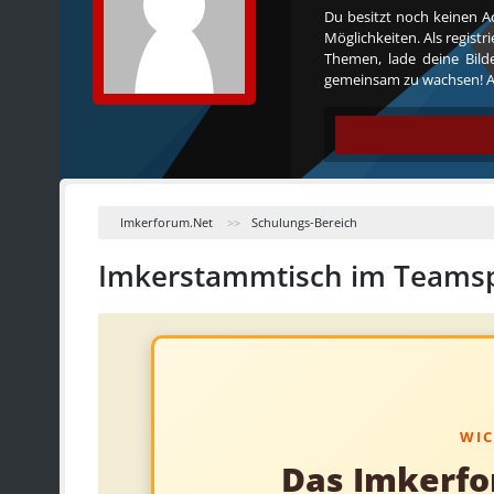
Du besitzt noch keinen A
Möglichkeiten. Als regist
Themen, lade deine Bilde
gemeinsam zu wachsen! Al
Imkerforum.Net
Schulungs-Bereich
Imkerstammtisch im Teams
WIC
Das Imkerfo