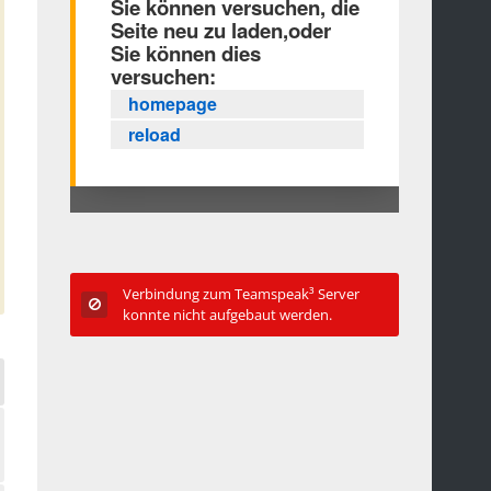
Verbindung zum Teamspeak³ Server
konnte nicht aufgebaut werden.