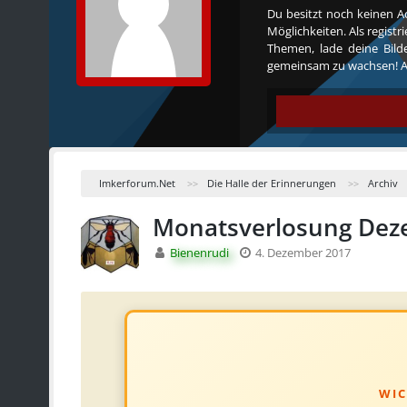
Du besitzt noch keinen A
Möglichkeiten. Als regist
Themen, lade deine Bilde
gemeinsam zu wachsen! Al
Imkerforum.Net
Die Halle der Erinnerungen
Archiv
Monatsverlosung Dez
Bienenrudi
4. Dezember 2017
WIC