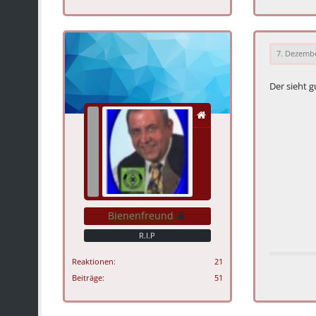
7. Dezemb
Der sieht 
Bienenfreund
R.I.P
Reaktionen
21
Beiträge
51