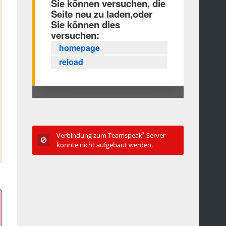
Verbindung zum Teamspeak³ Server
konnte nicht aufgebaut werden.