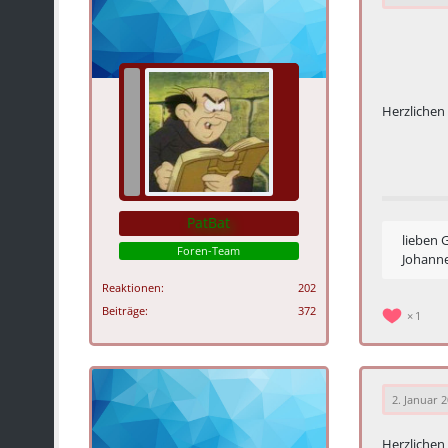
Herzliche
PatBat
lieben 
Foren-Team
Johann
Reaktionen
202
Beiträge
372
1
2. Januar 
Herzlichen