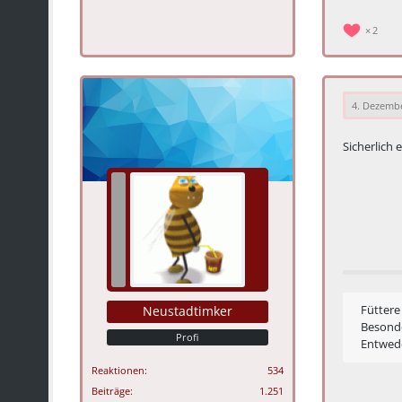
2
4. Dezemb
Sicherlich 
Füttere
Neustadtimker
Besond
Profi
Entwede
Reaktionen
534
Beiträge
1.251