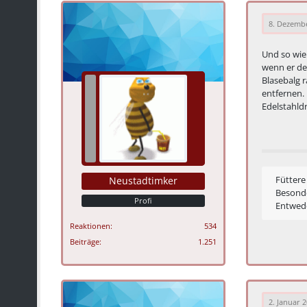
8. Dezemb
Und so wie
wenn er de
Blasebalg 
entfernen.
Edelstahldr
Füttere
Neustadtimker
Besond
Profi
Entwede
Reaktionen
534
Beiträge
1.251
2. Januar 