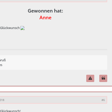
Gewonnen hat:
Anne
n Glückwunsch
Gruß
es
2018
#6
 Glückwunsch!