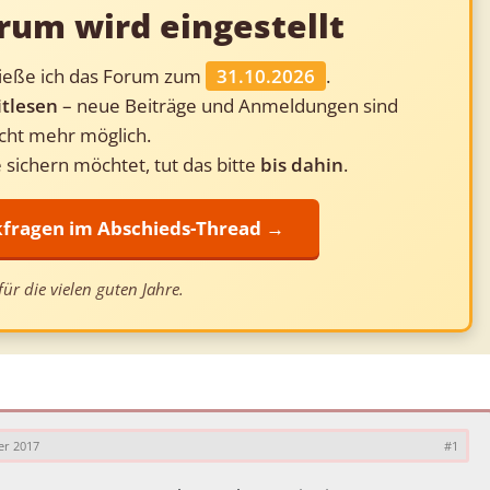
rum wird eingestellt
ließe ich das Forum zum
31.10.2026
.
tlesen
– neue Beiträge und Anmeldungen sind
cht mehr möglich.
 sichern möchtet, tut das bitte
bis dahin
.
ckfragen im Abschieds-Thread →
ür die vielen guten Jahre.
er 2017
#1