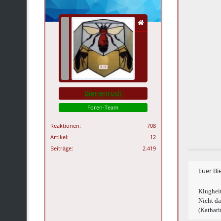
Bienenrudi
Foren-Team
Reaktionen
708
Artikel
12
Beiträge
2.419
Euer Bi
Klugheit
Nicht da
(Kathari