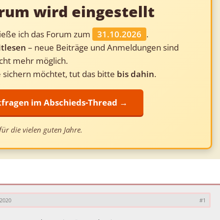
rum wird eingestellt
ließe ich das Forum zum
31.10.2026
.
tlesen
– neue Beiträge und Anmeldungen sind
cht mehr möglich.
 sichern möchtet, tut das bitte
bis dahin
.
ckfragen im Abschieds-Thread →
ür die vielen guten Jahre.
 2020
#1