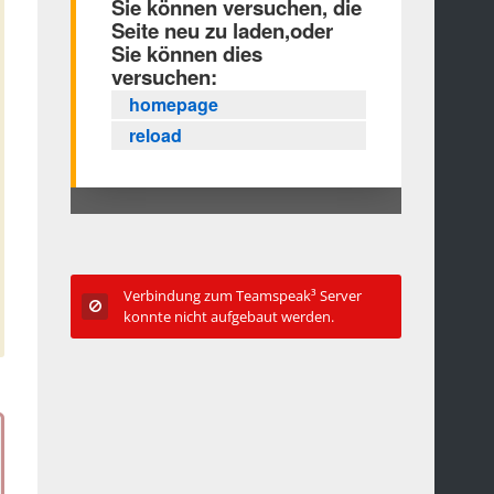
Verbindung zum Teamspeak³ Server
konnte nicht aufgebaut werden.