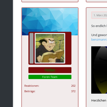
1. März 20
So endlich
Und gewon
benzmann
PatBat
Foren-Team
Reaktionen
202
Beiträge
372
Herzlichen