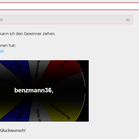
20
#2
 kann ich den Gewinner ziehen.
nen hat:
36
 Glückwunsch!