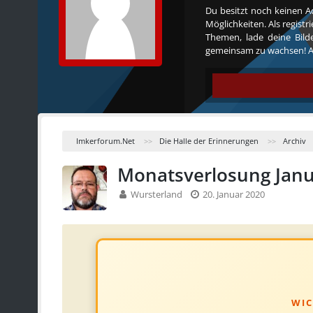
Du besitzt noch keinen A
Möglichkeiten. Als regist
Themen, lade deine Bilde
gemeinsam zu wachsen! Al
Imkerforum.Net
Die Halle der Erinnerungen
Archiv
Monatsverlosung Janu
Wursterland
20. Januar 2020
WIC