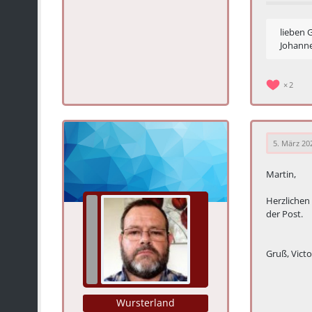
lieben 
Johann
2
5. März 20
Martin,
Herzlichen
der Post.
Gruß, Victo
Wursterland