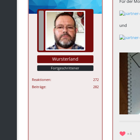
Für der Mo
und
Wursterland
Fortgeschrittener
Reaktionen
272
Beiträge
282
4