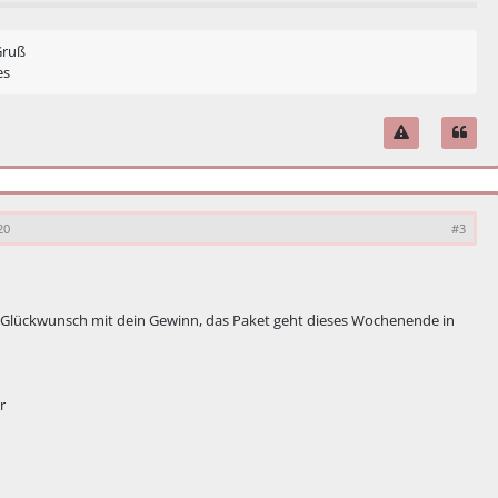
Gruß
es
20
#3
 Glückwunsch mit dein Gewinn, das Paket geht dieses Wochenende in
r