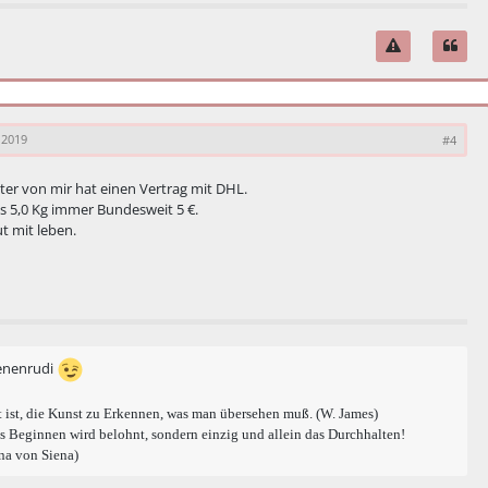
 2019
#4
ter von mir hat einen Vertrag mit DHL.
is 5,0 Kg immer Bundesweit 5 €.
t mit leben.
enenrudi
 ist, die Kunst zu Erkennen, was man übersehen muß. (W. James)
s Beginnen wird belohnt, sondern einzig und allein das Durchhalten!
na von Siena)