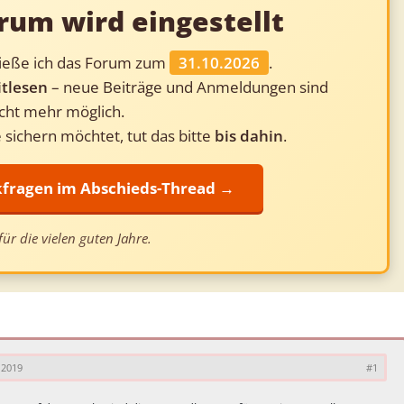
rum wird eingestellt
ließe ich das Forum zum
31.10.2026
.
tlesen
– neue Beiträge und Anmeldungen sind
cht mehr möglich.
 sichern möchtet, tut das bitte
bis dahin
.
ckfragen im Abschieds-Thread →
ür die vielen guten Jahre.
 2019
#1