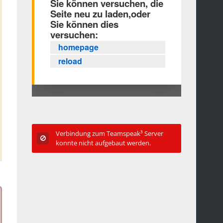
Verbindung zum Teamspeak³ Server
konnte nicht aufgebaut werden.