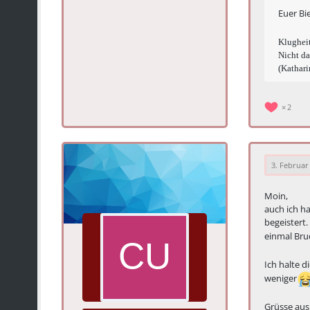
Euer Bi
Klugheit
Nicht da
(Kathari
2
3. Februar
Moin,
auch ich h
begeistert.
einmal Bru
Ich halte d
weniger
Grüsse au