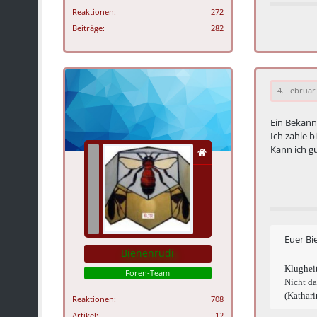
Reaktionen
272
Beiträge
282
4. Februar
Ein Bekann
Ich zahle b
Kann ich gu
Euer Bi
Bienenrudi
Klugheit
Foren-Team
Nicht da
(Kathari
Reaktionen
708
Artikel
12