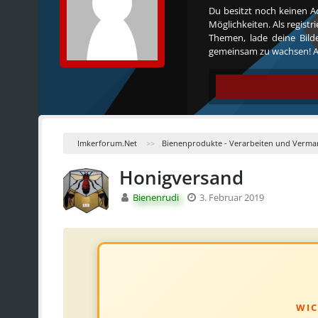
Du besitzt noch keinen A
Möglichkeiten. Als regist
Themen, lade deine Bilde
gemeinsam zu wachsen! Al
Imkerforum.Net
Bienenprodukte - Verarbeiten und Verma
Honigversand
Bienenrudi
3. Februar 2019
WIC