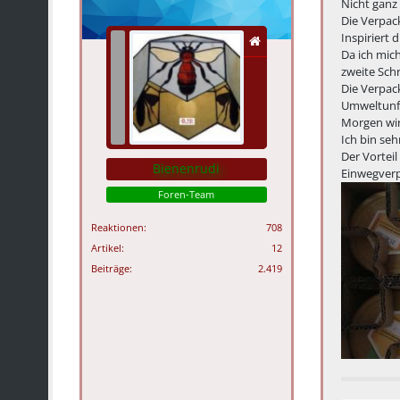
Nicht ganz
Die Verpack
Inspiriert 
Da ich mic
zweite Schr
Die Verpac
Umweltunfr
Morgen wir
Ich bin se
Der Vorteil
Bienenrudi
Einwegver
Foren-Team
Reaktionen
708
Artikel
12
Beiträge
2.419