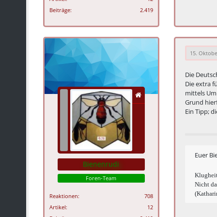
Beiträge
2.419
15. Oktobe
Die Deutsc
Die extra 
mittels Um
Grund hierf
Ein Tipp; d
Euer Bi
Bienenrudi
Klugheit
Foren-Team
Nicht da
(Kathari
Reaktionen
708
Artikel
12