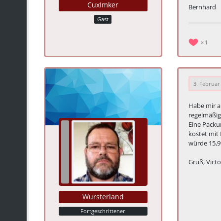
CuxImker
Bernhard
Gast
1
3. Februar
Habe mir a
regelmäßig
Eine Packun
kostet mit
würde 15,9
Gruß, Victo
Wursterland
Fortgeschrittener