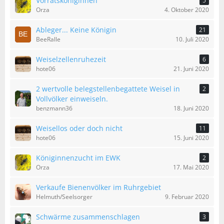
Vorratsköniginnen
5
Orza
4. Oktober 2020
Ableger... Keine Königin
21
BeeRalle
10. Juli 2020
Weiselzellenruhezeit
6
hote06
21. Juni 2020
2 wertvolle belegstellenbegattete Weisel in
2
Vollvölker einweiseln.
benzmann36
18. Juni 2020
Weisellos oder doch nicht
11
hote06
15. Juni 2020
Königinnenzucht im EWK
2
Orza
17. Mai 2020
Verkaufe Bienenvölker im Ruhrgebiet
Helmuth/Seelsorger
9. Februar 2020
Schwärme zusammenschlagen
3