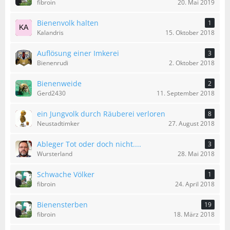
fibroin
20. Mai 2019
Bienenvolk halten
1
Kalandris
15. Oktober 2018
Auflösung einer Imkerei
3
Bienenrudi
2. Oktober 2018
Bienenweide
2
Gerd2430
11. September 2018
ein Jungvolk durch Räuberei verloren
8
Neustadtimker
27. August 2018
Ableger Tot oder doch nicht....
3
Wursterland
28. Mai 2018
Schwache Völker
1
fibroin
24. April 2018
Bienensterben
19
fibroin
18. März 2018